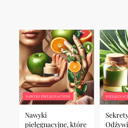
NAWYKI PIELĘGNACYJNE
PIELĘGNAC
Nawyki
Sekrety
pielęgnacyjne, które
Odżywi