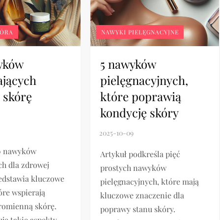
KÓRA
NAWYKI PIELĘGNACYJNE
yków
5 nawyków
ających
pielęgnacyjnych,
 skórę
które poprawią
kondycję skóry
10 nawyków
Artykuł podkreśla pięć
h dla zdrowej
prostych nawyków
edstawia kluczowe
pielęgnacyjnych, które mają
óre wspierają
kluczowe znaczenie dla
romienną skórę.
poprawy stanu skóry.
uje takie aspekty