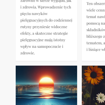
zarówno w sferze wyglądu, jak
Ten obszer
i zdrowia. Wprowadzenie tych
wiele cenn
pięciu nawyków
temat nawi
pielęgnacyjnych do codziennej
pomocą na
rutyny przyniesie widoczne
składników
efekty, a skuteczne strategie
bliższego 
pielęgnacyjne mają istotny
tematem, 
wpływ na samopoczucie i
i lśniące w
zdrowie.