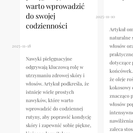
warto wprowadzić
do swojej
codzienności
Artykuł o
naturalne 
włosów or
praktyczn
Nawyki pielęgnacyjne
dotyczące 
odgrywają kluczową rolę w
końcówek. 
utrzymaniu zdrowej skóry i
że oleje ro
włosów. Artykuł podkreśla, że
kokosowy 
istnieje wiele prostych
znacząco 
nawyków, które warto
włosów po
wprowadzić do codziennej
intensywne
rutyny, aby poprawić kondycję
nawilżeni
skóry i zapewnić sobie piękne,
zaleca sto