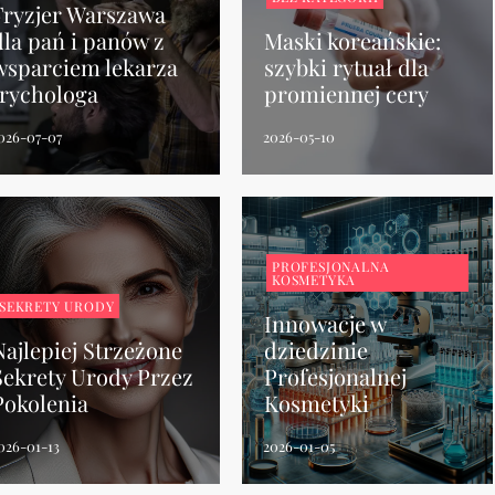
Fryzjer Warszawa
dla pań i panów z
Maski koreańskie:
wsparciem lekarza
szybki rytuał dla
trychologa
promiennej cery
PROFESJONALNA
KOSMETYKA
SEKRETY URODY
Innowacje w
Najlepiej Strzeżone
dziedzinie
Sekrety Urody Przez
Profesjonalnej
Pokolenia
Kosmetyki