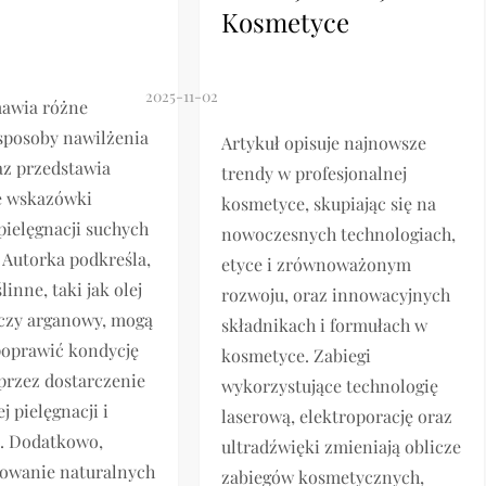
Kosmetyce
mawia różne
sposoby nawilżenia
Artykuł opisuje najnowsze
az przedstawia
trendy w profesjonalnej
e wskazówki
kosmetyce, skupiając się na
pielęgnacji suchych
nowoczesnych technologiach,
Autorka podkreśla,
etyce i zrównoważonym
ślinne, taki jak olej
rozwoju, oraz innowacyjnych
czy arganowy, mogą
składnikach i formułach w
poprawić kondycję
kosmetyce. Zabiegi
przez dostarczenie
wykorzystujące technologię
j pielęgnacji i
laserową, elektroporację oraz
a. Dodatkowo,
ultradźwięki zmieniają oblicze
sowanie naturalnych
zabiegów kosmetycznych,