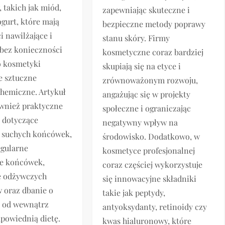
 takich jak miód,
zapewniając skuteczne i
ogurt, które mają
bezpieczne metody poprawy
i nawilżające i
stanu skóry. Firmy
bez konieczności
kosmetyczne coraz bardziej
o kosmetyki
skupiają się na etyce i
e sztuczne
zrównoważonym rozwoju,
chemiczne. Artykuł
angażując się w projekty
wnież praktyczne
społeczne i ograniczając
 dotyczące
negatywny wpływ na
i suchych końcówek,
środowisko. Dodatkowo, w
egularne
kosmetyce profesjonalnej
ie końcówek,
coraz częściej wykorzystuje
e odżywczych
się innowacyjne składniki
 oraz dbanie o
takie jak peptydy,
e od wewnątrz
antyoksydanty, retinoidy czy
powiednią dietę.
kwas hialuronowy, które