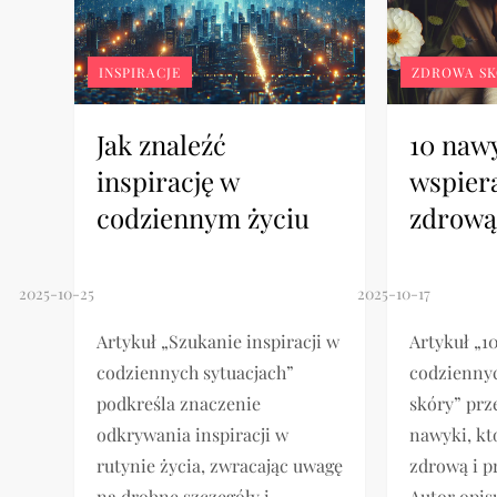
INSPIRACJE
ZDROWA S
Jak znaleźć
10 naw
inspirację w
wspier
codziennym życiu
zdrową
Artykuł „Szukanie inspiracji w
Artykuł „
codziennych sytuacjach”
codziennyc
podkreśla znaczenie
skóry” prz
odkrywania inspiracji w
nawyki, kt
rutynie życia, zwracając uwagę
zdrową i p
na drobne szczegóły i
Autor opis