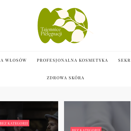
i
JA WŁOSÓW
PROFESJONALNA KOSMETYKA
SEKR
ZDROWA SKÓRA
BEZ KATEGORII
BEZ KATEGORII