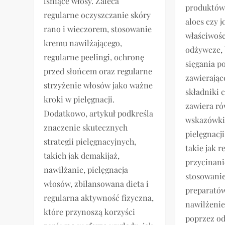
lśniące włosy. Zaleca
produktów,
regularne oczyszczanie skóry
aloes czy j
rano i wieczorem, stosowanie
właściwośc
kremu nawilżającego,
odżywcze, 
regularne peelingi, ochronę
sięgania p
przed słońcem oraz regularne
zawierając
strzyżenie włosów jako ważne
składniki 
kroki w pielęgnacji.
zawiera ró
Dodatkowo, artykuł podkreśla
wskazówki
znaczenie skutecznych
pielęgnacj
strategii pielęgnacyjnych,
takie jak r
takich jak demakijaż,
przycinan
nawilżanie, pielęgnacja
stosowani
włosów, zbilansowana dieta i
preparatów
regularna aktywność fizyczna,
nawilżeni
które przynoszą korzyści
poprzez od