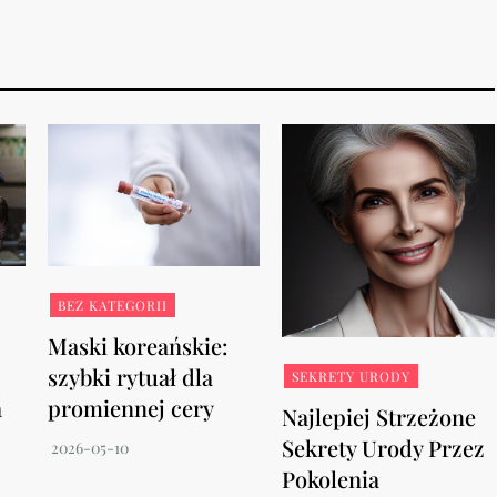
BEZ KATEGORII
Maski koreańskie:
szybki rytuał dla
SEKRETY URODY
a
promiennej cery
Najlepiej Strzeżone
Sekrety Urody Przez
Pokolenia