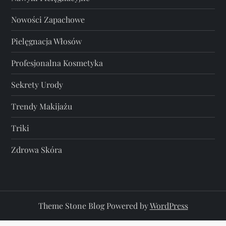
w
Nowości Zapachowe
a
Pielęgnacja Włosów
n
Profesjonalna Kosmetyka
i
Sekrety Urody
e
Trendy Makijażu
w
Triki
p
Zdrowa Skóra
i
s
Theme Stone Blog Powered by
WordPress
ó