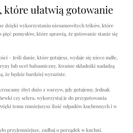
, które ułatwią gotowanie
ne dzięki wykorzystaniu niesamowitych trików, które
pięć pomysłów, które sprawią, że gotowanie stanie się
ci – Jeśli danie, które gotujesz, wydaje się nieco mdłe,
tryny lub ocet balsamiczny. Kwaśne składniki nadadzą
, że będzie bardziej wyraziste.
wyrzucamy zbyt dużo z warzyw, gdy gotujemy. Jednak
hewki czy selera, wykorzystaj je do przygotowania
Dzięki temu zmniejszysz ilość odpadów kuchennych i w
yło przyjemniejsze, zadbaj o porządek w kuchni.