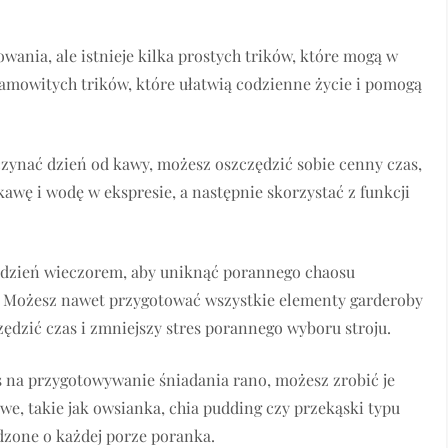
nia, ale istnieje kilka prostych trików, które mogą w
samowitych trików, które ułatwią codzienne życie i pomogą
aczynać dzień od kawy, możesz oszczędzić sobie cenny czas,
awę i wodę w ekspresie, a następnie skorzystać z funkcji
y dzień wieczorem, aby uniknąć porannego chaosu
 Możesz nawet przygotować wszystkie elementy garderoby
zędzić czas i zmniejszy stres porannego wyboru stroju.
s na przygotowywanie śniadania rano, możesz zrobić je
e, takie jak owsianka, chia pudding czy przekąski typu
dzone o każdej porze poranka.