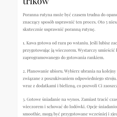
trików
Poranna rutyna może być czasem trudna do opanowa
znaczący sposób usprawnić ten proces. Oto 5 nie
skutecznie usprawnić poranną rutynę.
1. Kawa gotowa od razu po wstaniu. Jeśli lubisz z
przygotowując ją wieczorem. Wystarczy umieścić k
zaprogramowanego do gotowania rankiem.
2. Planowanie ubioru. Wybierz ubrania na kolejn
związane z poszukiwaniem odpowiedniego stroju.
wraz z dodatkami i bielizną, co pozwoli Ci zaoszc
3. Gotowe śniadanie na wynos. Zamiast tracić cza
wieczorem i schować do lodówki. Opcje śniadaniow
smoothie, mogą być przygotowane wcześniej i zje