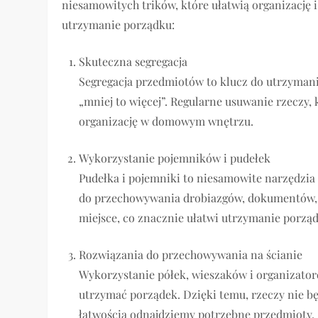
niesamowitych trików, które ułatwią organizację
utrzymanie porządku:
Skuteczna segregacja
Segregacja przedmiotów to klucz do utrzyman
„mniej to więcej”. Regularne usuwanie rzeczy
organizację w domowym wnętrzu.
Wykorzystanie pojemników i pudełek
Pudełka i pojemniki to niesamowite narzędzia
do przechowywania drobiazgów, dokumentów, c
miejsce, co znacznie ułatwi utrzymanie porz
Rozwiązania do przechowywania na ścianie
Wykorzystanie półek, wieszaków i organizator
utrzymać porządek. Dzięki temu, rzeczy nie bę
łatwością odnajdziemy potrzebne przedmioty.