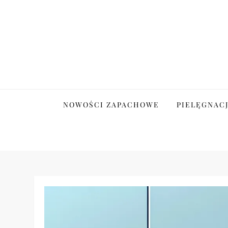
Skip
to
content
Tajemnice Pielęgnacj
NOWOŚCI ZAPACHOWE
PIELĘGNAC