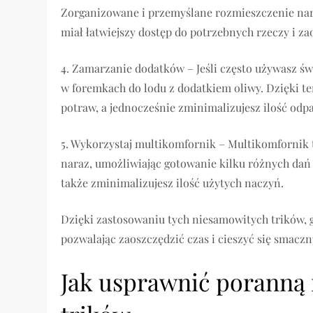
Zorganizowane i przemyślane rozmieszczenie nar
miał łatwiejszy dostęp do potrzebnych rzeczy i za
4. Zamarzanie dodatków – Jeśli często używasz św
w foremkach do lodu z dodatkiem oliwy. Dzięki t
potraw, a jednocześnie zminimalizujesz ilość odp
5. Wykorzystaj multikomfornik – Multikomfornik 
naraz, umożliwiając gotowanie kilku różnych dań 
także zminimalizujesz ilość użytych naczyń.
Dzięki zastosowaniu tych niesamowitych trików, go
pozwalając zaoszczędzić czas i cieszyć się sma
Jak usprawnić poranną