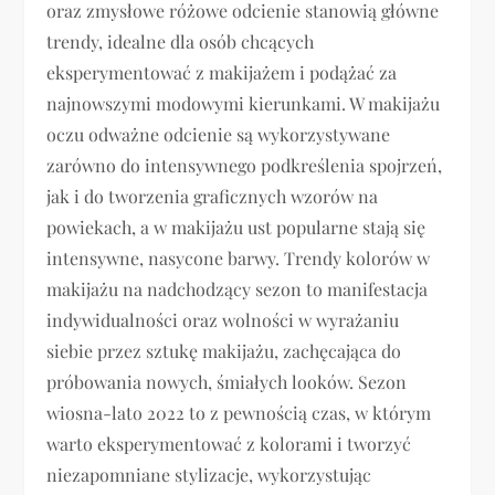
oraz zmysłowe różowe odcienie stanowią główne
trendy, idealne dla osób chcących
eksperymentować z makijażem i podążać za
najnowszymi modowymi kierunkami. W makijażu
oczu odważne odcienie są wykorzystywane
zarówno do intensywnego podkreślenia spojrzeń,
jak i do tworzenia graficznych wzorów na
powiekach, a w makijażu ust popularne stają się
intensywne, nasycone barwy. Trendy kolorów w
makijażu na nadchodzący sezon to manifestacja
indywidualności oraz wolności w wyrażaniu
siebie przez sztukę makijażu, zachęcająca do
próbowania nowych, śmiałych looków. Sezon
wiosna-lato 2022 to z pewnością czas, w którym
warto eksperymentować z kolorami i tworzyć
niezapomniane stylizacje, wykorzystując