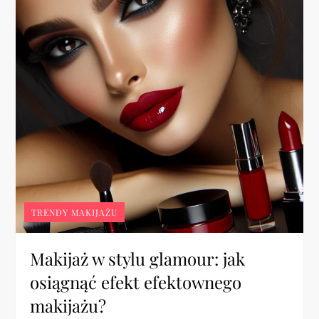
TRENDY MAKIJAŻU
Makijaż w stylu glamour: jak
osiągnąć efekt efektownego
makijażu?