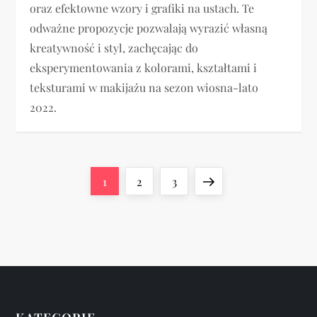
oraz efektowne wzory i grafiki na ustach. Te
odważne propozycje pozwalają wyrazić własną
kreatywność i styl, zachęcając do
eksperymentowania z kolorami, kształtami i
teksturami w makijażu na sezon wiosna-lato
2022.
S
Page
Page
Page
Next
1
2
3
t
page
r
o
n