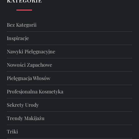
KATEGORIE
i
c
Bez Kategorii
Inspiracje
o
Nawyki Pielęgnacyjne
w
Nowości Zapachowe
a
Pielęgnacja Włosów
n
Profesjonalna Kosmetyka
i
Sekrety Urody
e
Trendy Makijażu
w
Triki