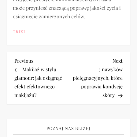
może przynieść znaczącą poprawę jakości życia i
osiągnięcie zamierzonych celów.
TRIKI
N
Previous
Next
Previous
Next
Post
Post
Makijaż w stylu
5 nawyków
a
glamour: jak osiągnąć
pielęgnacyjnych, które
efekt efektownego
poprawią kondycję
w
makijażu?
skóry
i
g
POZNAJ NAS BLIŻEJ
a