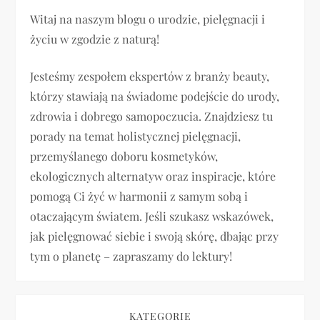
Witaj na naszym blogu o urodzie, pielęgnacji i
c
życiu w zgodzie z naturą!
j
Jesteśmy zespołem ekspertów z branży beauty,
a
którzy stawiają na świadome podejście do urody,
zdrowia i dobrego samopoczucia. Znajdziesz tu
w
porady na temat holistycznej pielęgnacji,
p
przemyślanego doboru kosmetyków,
ekologicznych alternatyw oraz inspiracje, które
i
pomogą Ci żyć w harmonii z samym sobą i
otaczającym światem. Jeśli szukasz wskazówek,
s
jak pielęgnować siebie i swoją skórę, dbając przy
u
tym o planetę – zapraszamy do lektury!
KATEGORIE