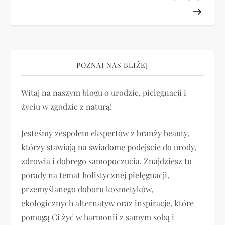
w
i
g
POZNAJ NAS BLIŻEJ
a
Witaj na naszym blogu o urodzie, pielęgnacji i
c
życiu w zgodzie z naturą!
j
Jesteśmy zespołem ekspertów z branży beauty,
a
którzy stawiają na świadome podejście do urody,
zdrowia i dobrego samopoczucia. Znajdziesz tu
w
porady na temat holistycznej pielęgnacji,
p
przemyślanego doboru kosmetyków,
ekologicznych alternatyw oraz inspiracje, które
i
pomogą Ci żyć w harmonii z samym sobą i