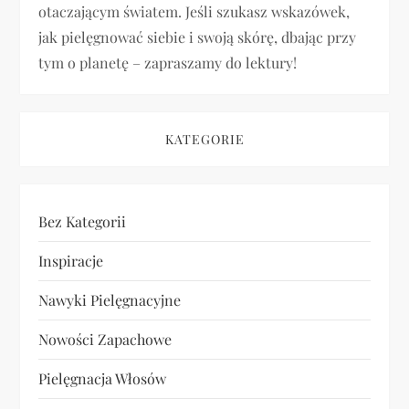
otaczającym światem. Jeśli szukasz wskazówek,
s
jak pielęgnować siebie i swoją skórę, dbając przy
u
tym o planetę – zapraszamy do lektury!
KATEGORIE
Bez Kategorii
Inspiracje
Nawyki Pielęgnacyjne
Nowości Zapachowe
Pielęgnacja Włosów