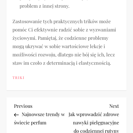
problem z innej strony.
Zastosowanie tych praktycznych trików może
pomóc Ci efektywnie radzić sobie z wyzwaniami
życiowymi. Pamiętaj, że codzienne problemy
mogą ukrywać w sobie wartościowe lekcje i
możliwości rozwoju, dlatego nie bój się ich, lecz
staw im czoło z determinacją i elastycznością.
TRIKI
N
Previous
Next
Previous
Next
Post
Post
Najnowsze trendy w
Jak wprowadzić zdrowe
a
świecie perfum
nawyki pielęgnacyjne
do codziennej rutyny