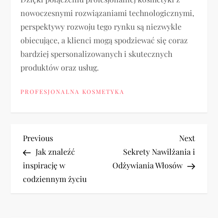
nowoczesnymi rozwiązaniami technologicznymi,
perspektywy rozwoju tego rynku są niezwykle
obiecujące, a klienci mogą spodziewać się coraz
bardziej spersonalizowanych i skutecznych
produktów oraz usług.
PROFESJONALNA KOSMETYKA
N
Previous
Next
Previous
Next
Post
Post
Jak znaleźć
Sekrety Nawilżania i
a
inspirację w
Odżywiania Włosów
codziennym życiu
w
i