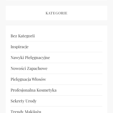
u
KATEGORIE
Bez Kategorii
Inspiracje
Nawyki Pielęgnacyjne
Nowości Zapachowe
Pielęgnacja Włosów
Profesjonalna Kosmetyka
Sekrety Urody
Trendy Makijażu