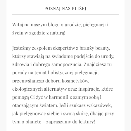
g
POZNAJ NAS BLIŻEJ
a
Witaj na naszym blogu o urodzie, pielęgnacji i
życiu w zgodzie z naturą!
c
j
Jesteśmy zespołem ekspertów z branży beauty,
którzy stawiają na świadome podejście do urody,
a
zdrowia i dobrego samopoczucia. Znajdziesz tu
porady na temat holistycznej pielęgnacji,
w
przemyślanego doboru kosmetyków,
p
ekologicznych alternatyw oraz inspiracje, które
pomogą Ci żyć w harmonii z samym sobą i
i
otaczającym światem. Jeśli szukasz wskazówek,
jak pielęgnować siebie i swoją skórę, dbając przy
s
tym o planetę – zapraszamy do lektury!