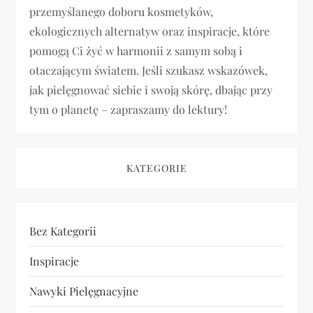
p
przemyślanego doboru kosmetyków,
ekologicznych alternatyw oraz inspiracje, które
i
pomogą Ci żyć w harmonii z samym sobą i
otaczającym światem. Jeśli szukasz wskazówek,
s
jak pielęgnować siebie i swoją skórę, dbając przy
u
tym o planetę – zapraszamy do lektury!
KATEGORIE
Bez Kategorii
Inspiracje
Nawyki Pielęgnacyjne