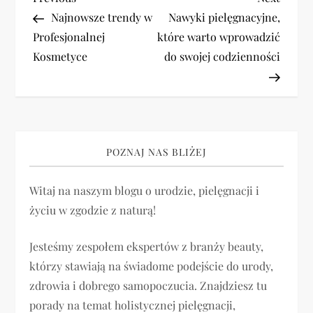
N
Post
Post
Najnowsze trendy w
Nawyki pielęgnacyjne,
a
Profesjonalnej
które warto wprowadzić
Kosmetyce
do swojej codzienności
w
i
g
POZNAJ NAS BLIŻEJ
a
Witaj na naszym blogu o urodzie, pielęgnacji i
c
życiu w zgodzie z naturą!
j
Jesteśmy zespołem ekspertów z branży beauty,
a
którzy stawiają na świadome podejście do urody,
zdrowia i dobrego samopoczucia. Znajdziesz tu
w
porady na temat holistycznej pielęgnacji,