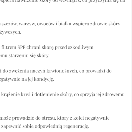
uszczów, warzyw, owoców i białka wspiera zdrowie skóry
dżywczych.
 filtrem SPF chroni skórę przed szkodliwym
u starzeniu się skóry.
zi do zwężenia naczyń krwionośnych, co prowadzi do
egatywnie na jej kondycję.
krążenie krwi i dotlenienie skóry, co sprzyja jej zdrowemu
 może prowadzić do stresu, który z kolei negatywnie
y zapewnić sobie odpowiednią regenerację.