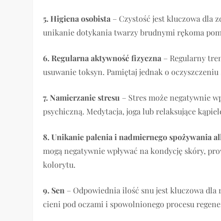
5. Higiena osobista
– Czystość jest kluczowa dla z
unikanie dotykania twarzy brudnymi rękoma poma
6. Regularna aktywność fizyczna
– Regularny tren
usuwanie toksyn. Pamiętaj jednak o oczyszczeniu 
7. Namierzanie stresu
– Stres może negatywnie wp
psychiczną. Medytacja, joga lub relaksujące kąpi
8. Unikanie palenia i nadmiernego spożywania a
mogą negatywnie wpływać na kondycję skóry, prow
kolorytu.
9. Sen
– Odpowiednia ilość snu jest kluczowa dla 
cieni pod oczami i spowolnionego procesu regener