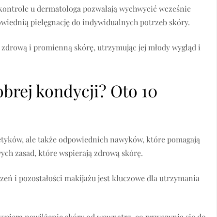
kontrole u dermatologa pozwalają wychwycić wcześnie
wiednią pielęgnację do indywidualnych potrzeb skóry.
 zdrową i promienną skórę, utrzymując jej młody wygląd i
brej kondycji? Oto 10
etyków, ale także odpowiednich nawyków, które pomagają
ych zasad, które wspierają zdrową skórę.
zeń i pozostałości makijażu jest kluczowe dla utrzymania
wspiera nawilżenie skóry od wewnątrz, co przyczynia się do