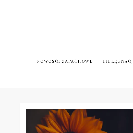
Skip
to
content
Tajemnice Pielęgnacj
NOWOŚCI ZAPACHOWE
PIELĘGNAC