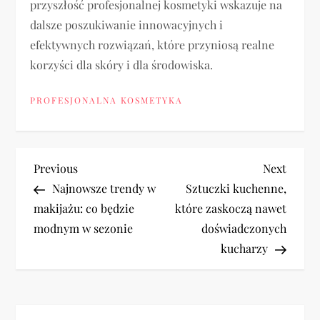
przyszłość profesjonalnej kosmetyki wskazuje na
dalsze poszukiwanie innowacyjnych i
efektywnych rozwiązań, które przyniosą realne
korzyści dla skóry i dla środowiska.
PROFESJONALNA KOSMETYKA
N
Previous
Next
Previous
Next
Post
Post
Najnowsze trendy w
Sztuczki kuchenne,
a
makijażu: co będzie
które zaskoczą nawet
modnym w sezonie
doświadczonych
w
kucharzy
i
g