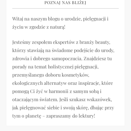
POZNAJ NAS BLIŻEJ
a
Witaj na naszym blogu o urodzie, pielęgnacji i
c
życiu w zgodzie z naturą!
j
Jesteśmy zespołem ekspertów z branży beauty,
a
którzy stawiają na świadome podejście do urody,
zdrowia i dobrego samopoczucia. Znajdziesz tu
w
porady na temat holistycznej pielęgnacji,
p
przemyślanego doboru kosmetyków,
ekologicznych alternatyw oraz inspiracje, które
i
pomogą Ci żyć w harmonii z samym sobą i
otaczającym światem. Jeśli szukasz wskazówek,
s
jak pielęgnować siebie i swoją skórę, dbając przy
u
tym o planetę – zapraszamy do lektury!