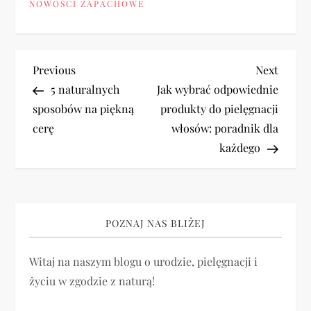
NOWOŚCI ZAPACHOWE
N
Previous
Next
Previous
Next
Post
Post
5 naturalnych
Jak wybrać odpowiednie
a
sposobów na piękną
produkty do pielęgnacji
cerę
włosów: poradnik dla
w
każdego
i
g
POZNAJ NAS BLIŻEJ
a
Witaj na naszym blogu o urodzie, pielęgnacji i
c
życiu w zgodzie z naturą!
j