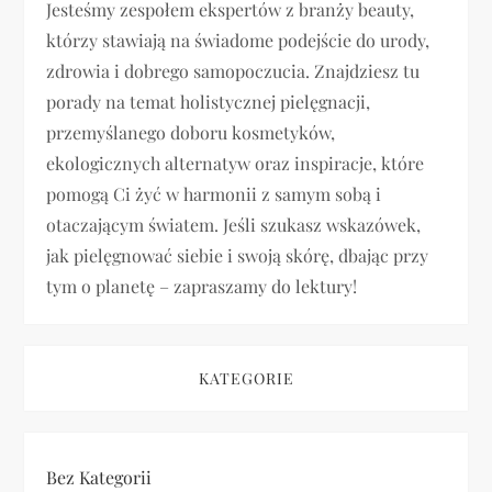
Jesteśmy zespołem ekspertów z branży beauty,
a
którzy stawiają na świadome podejście do urody,
zdrowia i dobrego samopoczucia. Znajdziesz tu
w
porady na temat holistycznej pielęgnacji,
p
przemyślanego doboru kosmetyków,
ekologicznych alternatyw oraz inspiracje, które
i
pomogą Ci żyć w harmonii z samym sobą i
otaczającym światem. Jeśli szukasz wskazówek,
s
jak pielęgnować siebie i swoją skórę, dbając przy
u
tym o planetę – zapraszamy do lektury!
KATEGORIE
Bez Kategorii