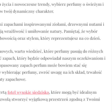
yb życia i nowoczesne trendy, wybierz perfumy o świeżym i
 w twój dynamiczny charakter.
eni zapachami inspirowanymi ziołami, drzewnymi nutami i
ą wrażliwość i umiłowanie natury. Pamiętaj, że wybór
owością oraz stylem, który reprezentujesz na co dzień.
owych, warto wiedzieć, które perfumy pasują do różnych
ć zapach, który będzie odpowiadał naszym oczekiwaniom i
dopasowany zapach perfum może bowiem stać się
e wybierając perfumy, zwróć uwagę na ich skład, trwałość
uty zapachowe.
ertą
fotel wysokie siedzisko
, które mogą być idealnym
pozwolą stworzyć wyjątkową przestrzeń zgodną z Twoimi