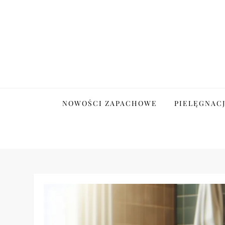
Skip
to
content
Tajemnice Pielęgnacj
NOWOŚCI ZAPACHOWE
PIELĘGNAC