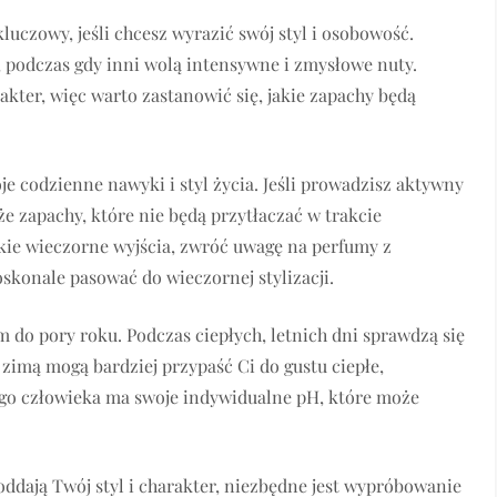
czowy, jeśli chcesz wyrazić swój styl i osobowość.
y, podczas gdy inni wolą intensywne i zmysłowe nuty.
ter, więc warto zastanowić się, jakie zapachy będą
 codzienne nawyki i styl życia. Jeśli prowadzisz aktywny
że zapachy, które nie będą przytłaczać w trakcie
ckie wieczorne wyjścia, zwróć uwagę na perfumy z
konale pasować do wieczornej stylizacji.
 do pory roku. Podczas ciepłych, letnich dni sprawdzą się
zimą mogą bardziej przypaść Ci do gustu ciepłe,
dego człowieka ma swoje indywidualne pH, które może
 oddają Twój styl i charakter, niezbędne jest wypróbowanie