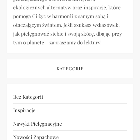
p
ekologicznych alternatyw oraz inspiracje, które
pomogą Ci żyć w harmonii z samym sobą i
i
otaczającym światem. Jeśli szukasz wskazówek,
jak pielęgnować siebie i swoją skórę, dbając przy
s
tym o planetę – zapraszamy do lektury!
u
KATEGORIE
Bez Kategorii
Inspiracje
Nawyki Pielęgnacyjne
Nowości Zapachowe