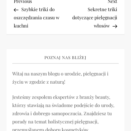
N
Previous
Next
Previous
Next
Post
Post
Szybkie triki do
Sekretne triki
a
oszczędzania czasu w
dotyczące pielęgnacji
kuchni
włosów
w
i
g
POZNAJ NAS BLIŻEJ
a
Witaj na naszym blogu o urodzie, pielęgnacji i
życiu w zgodzie z naturą!
c
j
Jesteśmy zespołem ekspertów z branży beauty,
którzy stawiają na świadome podejście do urody,
a
zdrowia i dobrego samopoczucia. Znajdziesz tu
porady na temat holistycznej pielęgnacji,
w
przemyślanego doboru kosmetyków,