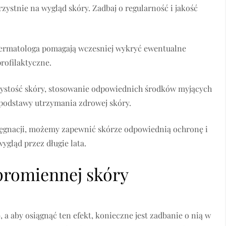
zystnie na wygląd skóry. Zadbaj o regularność i jakość
 dermatologa pomagają wczesniej wykryć ewentualne
rofilaktyczne.
zystość skóry, stosowanie odpowiednich środków myjących
 podstawy utrzymania zdrowej skóry.
lęgnacji, możemy zapewnić skórze odpowiednią ochronę i
ygląd przez długie lata.
promiennej skóry
a aby osiągnąć ten efekt, konieczne jest zadbanie o nią w