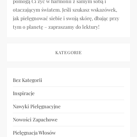
pomogą Ci żyć w harmonii z samym sobą i
i
otaczającym światem. Jeśli szukasz wskazówek,
jak pielęgnować siebie i swoją skórę, dbając przy
s
tym o planetę – zapraszamy do lektury!
u
KATEGORIE
Bez Kategorii
Inspiracje
Nawyki Pielęgnacyjne
Nowości Zapachowe
Pielęgnacja Włosów