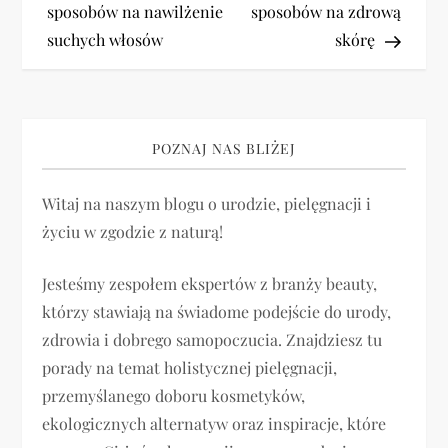
a
sposobów na nawilżenie
sposobów na zdrową
suchych włosów
skórę
w
i
g
POZNAJ NAS BLIŻEJ
a
Witaj na naszym blogu o urodzie, pielęgnacji i
życiu w zgodzie z naturą!
c
j
Jesteśmy zespołem ekspertów z branży beauty,
którzy stawiają na świadome podejście do urody,
a
zdrowia i dobrego samopoczucia. Znajdziesz tu
porady na temat holistycznej pielęgnacji,
w
przemyślanego doboru kosmetyków,
p
ekologicznych alternatyw oraz inspiracje, które