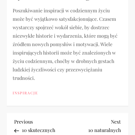
Poszukiwanie inspiracji w codziennym życiu
może być wyjątkowo satysfakcjonujące. Czasem
wystarczy spojrzeć wokół siebie, by dostrzec
niezwykłe historie i wydarzenia, które mogą być
źródłem nowych pomysłów i motywacji. Wiele
inspirujących historii może być znalezionych w
życiu codziennym, choćby w drobnych gestach
ludzkiej życzliwości czy przezwyciężaniu
trudności.
INSPIRACJE
N
Previous
Next
Previous
Next
Post
Post
10 skutecznych
10 naturalnych