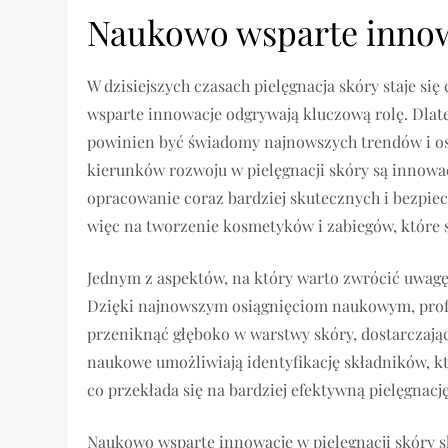
Naukowo wsparte innowa
W dzisiejszych czasach pielęgnacja skóry staje s
wsparte innowacje odgrywają kluczową rolę. Dlate
powinien być świadomy najnowszych trendów i os
kierunków rozwoju w pielęgnacji skóry są innowa
opracowanie coraz bardziej skutecznych i bezpi
więc na tworzenie kosmetyków i zabiegów, które są
Jednym z aspektów, na który warto zwrócić uwagę,
Dzięki najnowszym osiągnięciom naukowym, profesj
przeniknąć głęboko w warstwy skóry, dostarczają
naukowe umożliwiają identyfikację składników, k
co przekłada się na bardziej efektywną pielęgnację
Naukowo wsparte innowacje w pielęgnacji skóry sk