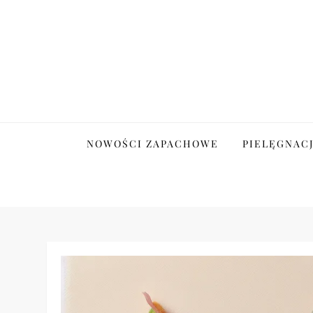
Skip
to
content
Tajemnice Pielęgnacj
NOWOŚCI ZAPACHOWE
PIELĘGNAC