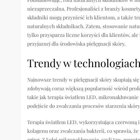
niezaprzeczalna. Profesjonaliści z branży kosmet
składniki mogą przynieść ich klientom, a także 
naturalnych składnikach. Zatem, stosowanie natu
tylko przysparza liczne korzyści dla klientów, a
przyjaznej dla środowiska pielęgnacji skóry.
Trendy w technologiach
Najnowsze trendy w pielęgnacji skóry skupiają si
zdobywają coraz większą popularność wśród prof
takie jak terapia światłem LED, mikronakłuwanie
podejście do zwalczania procesów starzenia skóry
Terapia światłem LED, wykorzystująca czerwoną i 
kolagenu oraz zwalczania bakterii, co sprawia, że
aging. Z kolei mikronakłuwanie, czyli tzw. mezote