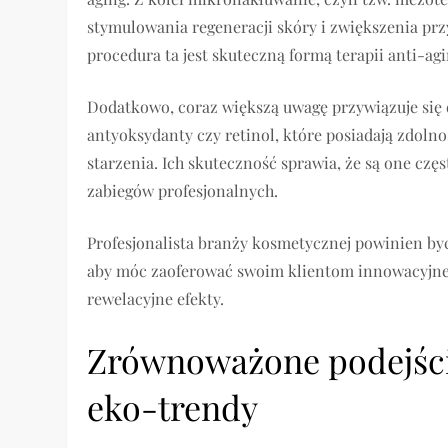
stymulowania regeneracji skóry i zwiększenia pr
procedura ta jest skuteczną formą terapii anti-agi
Dodatkowo, coraz większą uwagę przywiązuje się 
antyoksydanty czy retinol, które posiadają zdoln
starzenia. Ich skuteczność sprawia, że są one c
zabiegów profesjonalnych.
Profesjonalista branży kosmetycznej powinien by
aby móc zaoferować swoim klientom innowacyjne i
rewelacyjne efekty.
Zrównoważone podejście
eko-trendy