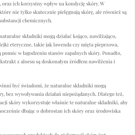
, oraz ich korzystny wpływ na kondycję skóry. W
które nie tylko skutecznie pielęgnują skórę, ale również są
 substancji chemicznych.
naturalne składniki mogą działać kojąco, nawilżająco,
ejki eteryczne, takie jak lawenda czy mięta pieprzowa,
ą pomóc w łagodzeniu stanów zapalnych skóry. Ponadto,
 ekstrakt z aloesu są doskonałym źródłem nawilżenia i
owinni być świadomi, że naturalne składniki mogą
ry, bez wywoływania działań niepożądanych. Dlatego też,
ji skóry wykorzystuje właśnie te naturalne składniki, aby
ocześnie dbając o dobrostan ich skóry oraz środowiska
oczesnych produktach do pielęgnacji skóry jest