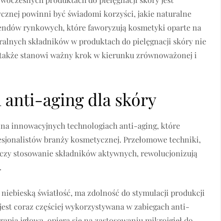
ycznej powinni być świadomi korzyści, jakie naturalne
trendów rynkowych, które faworyzują kosmetyki oparte na
ralnych składników w produktach do pielęgnacji skóry nie
le także stanowi ważny krok w kierunku zrównoważonej i
 anti-aging dla skóry
ę na innowacyjnych technologiach anti-aging, które
esjonalistów branży kosmetycznej. Przełomowe techniki,
 czy stosowanie składników aktywnych, rewolucjonizują
.
niebieską światłość, ma zdolność do stymulacji produkcji
 jest coraz częściej wykorzystywana w zabiegach anti-
rapia igłowa, opiera się na zastosowaniu mikroigieł do