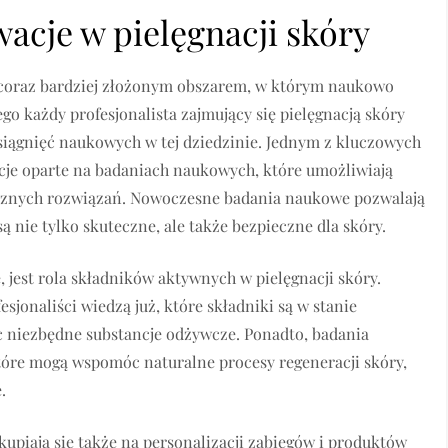
cje w pielęgnacji skóry
ię coraz bardziej złożonym obszarem, w którym naukowo
go każdy profesjonalista zajmujący się pielęgnacją skóry
iągnięć naukowych w tej dziedzinie. Jednym z kluczowych
cje oparte na badaniach naukowych, które umożliwiają
ecznych rozwiązań. Nowoczesne badania naukowe pozwalają
 nie tylko skuteczne, ale także bezpieczne dla skóry.
 jest rola składników aktywnych w pielęgnacji skóry.
onaliści wiedzą już, które składniki są w stanie
c niezbędne substancje odżywcze. Ponadto, badania
tóre mogą wspomóc naturalne procesy regeneracji skóry,
.
upiają się także na personalizacji zabiegów i produktów