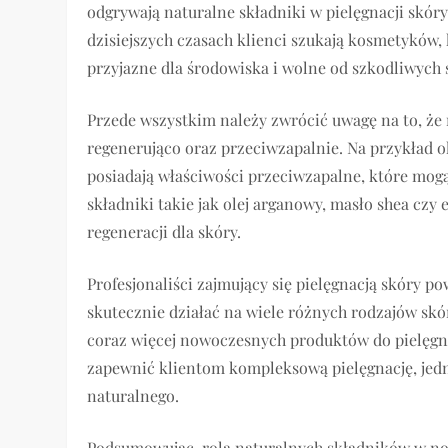
odgrywają naturalne składniki w pielęgnacji skóry
dzisiejszych czasach klienci szukają kosmetyków, 
przyjazne dla środowiska i wolne od szkodliwych
Przede wszystkim należy zwrócić uwagę na to, że 
regenerująco oraz przeciwzapalnie. Na przykład ol
posiadają właściwości przeciwzapalne, które mog
składniki takie jak olej arganowy, masło shea czy
regeneracji dla skóry.
Profesjonaliści zajmujący się pielęgnacją skóry p
skutecznie działać na wiele różnych rodzajów skó
coraz więcej nowoczesnych produktów do pielęgnac
zapewnić klientom kompleksową pielęgnację, jedn
naturalnego.
Podsumowując, rola naturalnych składników w now