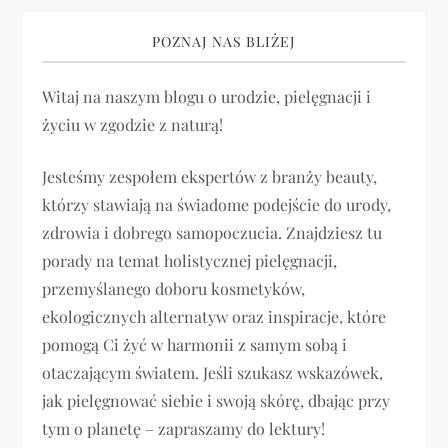
g
POZNAJ NAS BLIŻEJ
a
Witaj na naszym blogu o urodzie, pielęgnacji i
c
życiu w zgodzie z naturą!
j
Jesteśmy zespołem ekspertów z branży beauty,
a
którzy stawiają na świadome podejście do urody,
zdrowia i dobrego samopoczucia. Znajdziesz tu
w
porady na temat holistycznej pielęgnacji,
p
przemyślanego doboru kosmetyków,
ekologicznych alternatyw oraz inspiracje, które
i
pomogą Ci żyć w harmonii z samym sobą i
otaczającym światem. Jeśli szukasz wskazówek,
s
jak pielęgnować siebie i swoją skórę, dbając przy
u
tym o planetę – zapraszamy do lektury!