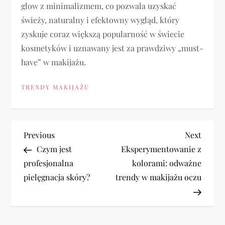
glow z minimalizmem, co pozwala uzyskać
świeży, naturalny i efektowny wygląd, który
zyskuje coraz większą popularność w świecie
kosmetyków i uznawany jest za prawdziwy „must-
have” w makijażu.
TRENDY MAKIJAŻU
N
Previous
Next
Previous
Next
Post
Post
Czym jest
Eksperymentowanie z
a
profesjonalna
kolorami: odważne
pielęgnacja skóry?
trendy w makijażu oczu
w
i