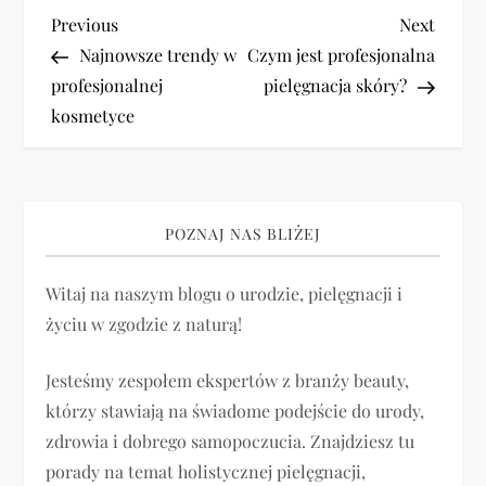
N
Previous
Next
Previous
Next
Post
Post
Najnowsze trendy w
Czym jest profesjonalna
a
profesjonalnej
pielęgnacja skóry?
kosmetyce
w
i
g
POZNAJ NAS BLIŻEJ
a
Witaj na naszym blogu o urodzie, pielęgnacji i
życiu w zgodzie z naturą!
c
j
Jesteśmy zespołem ekspertów z branży beauty,
którzy stawiają na świadome podejście do urody,
a
zdrowia i dobrego samopoczucia. Znajdziesz tu
porady na temat holistycznej pielęgnacji,