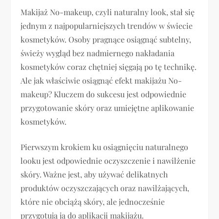
Makijaż No-makeup, czyli naturalny look, stał się
jednym z najpopularniejszych trendów w świecie
kosmetyków. Osoby pragnące osiągnąć subtelny,
świeży wygląd bez nadmiernego nakładania
kosmetyków coraz chętniej sięgają po tę technikę.
Ale jak właściwie osiągnąć efekt makijażu No-
makeup? Kluczem do sukcesu jest odpowiednie
przygotowanie skóry oraz umiejętne aplikowanie
kosmetyków.
Pierwszym krokiem ku osiągnięciu naturalnego
looku jest odpowiednie oczyszczenie i nawilżenie
skóry. Ważne jest, aby używać delikatnych
produktów oczyszczających oraz nawilżających,
które nie obciążą skóry, ale jednocześnie
przygotują ją do aplikacji makijażu.