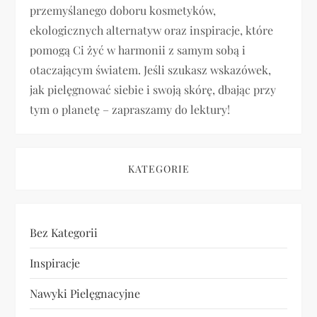
w
przemyślanego doboru kosmetyków,
p
ekologicznych alternatyw oraz inspiracje, które
pomogą Ci żyć w harmonii z samym sobą i
i
otaczającym światem. Jeśli szukasz wskazówek,
jak pielęgnować siebie i swoją skórę, dbając przy
s
tym o planetę – zapraszamy do lektury!
u
KATEGORIE
Bez Kategorii
Inspiracje
Nawyki Pielęgnacyjne