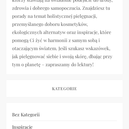
j
zdrowia i dobrego samopoczucia. Znajdziesz tu
a
porady na temat holistycznej pielęgnacji,
przemyślanego doboru kosmetyków,
w
ekologicznych alternatyw oraz inspiracje, które
p
pomogą Ci żyć w harmonii z samym sobą i
otaczającym światem. Jeśli szukasz wskazówek,
i
jak pielęgnować siebie i swoją skórę, dbając przy
tym o planetę – zapraszamy do lektury!
s
u
KATEGORIE
Bez Kategorii
Inspiracje