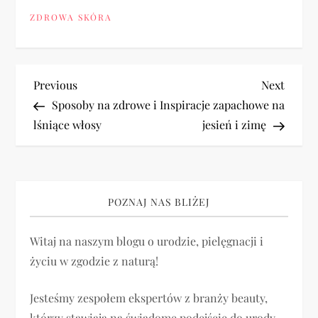
ZDROWA SKÓRA
N
Previous
Next
Previous
Next
Post
Post
Sposoby na zdrowe i
Inspiracje zapachowe na
a
lśniące włosy
jesień i zimę
w
i
POZNAJ NAS BLIŻEJ
g
Witaj na naszym blogu o urodzie, pielęgnacji i
a
życiu w zgodzie z naturą!
c
Jesteśmy zespołem ekspertów z branży beauty,
którzy stawiają na świadome podejście do urody,