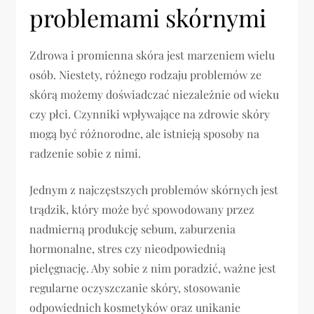
problemami skórnymi
Zdrowa i promienna skóra jest marzeniem wielu
osób. Niestety, różnego rodzaju problemów ze
skórą możemy doświadczać niezależnie od wieku
czy płci. Czynniki wpływające na zdrowie skóry
mogą być różnorodne, ale istnieją sposoby na
radzenie sobie z nimi.
Jednym z najczęstszych problemów skórnych jest
trądzik, który może być spowodowany przez
nadmierną produkcję sebum, zaburzenia
hormonalne, stres czy nieodpowiednią
pielęgnację. Aby sobie z nim poradzić, ważne jest
regularne oczyszczanie skóry, stosowanie
odpowiednich kosmetyków oraz unikanie